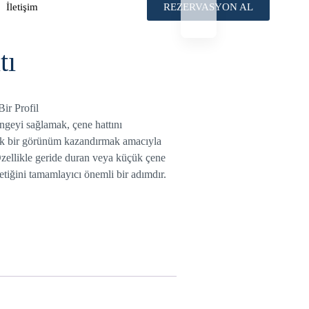
İletişim
REZERVASYON AL
tı
ir Profil
ngeyi sağlamak, çene hattını
rik bir görünüm kazandırmak amacıyla
Özellikle geride duran veya küçük çene
etiğini tamamlayıcı önemli bir adımdır.