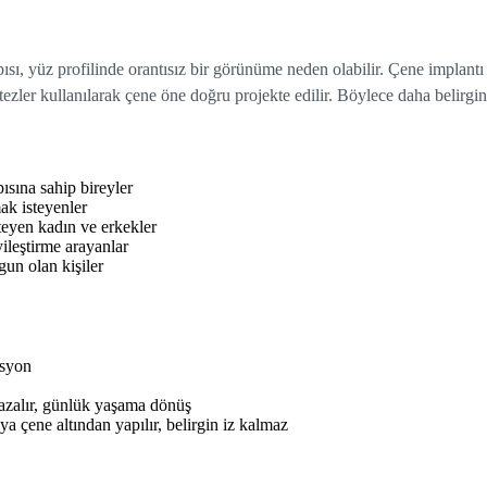
ı, yüz profilinde orantısız bir görünüme neden olabilir. Çene implantı
tezler kullanılarak çene öne doğru projekte edilir. Böylece daha belirgin
sına sahip bireyler
ak isteyenler
steyen kadın ve erkekler
yileştirme arayanlar
un olan kişiler
asyon
azalır, günlük yaşama dönüş
ya çene altından yapılır, belirgin iz kalmaz