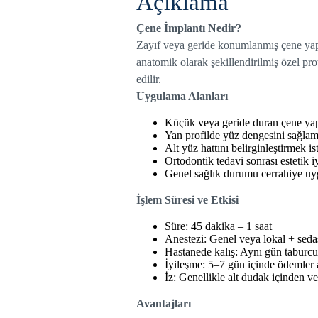
Açıklama
Çene İmplantı Nedir?
Zayıf veya geride konumlanmış çene yapıs
anatomik olarak şekillendirilmiş özel pro
edilir.
Uygulama Alanları
Küçük veya geride duran çene yapı
Yan profilde yüz dengesini sağlam
Alt yüz hattını belirginleştirmek i
Ortodontik tedavi sonrası estetik i
Genel sağlık durumu cerrahiye uyg
İşlem Süresi ve Etkisi
Süre: 45 dakika – 1 saat
Anestezi: Genel veya lokal + sed
Hastanede kalış: Aynı gün taburcu
İyileşme: 5–7 gün içinde ödemler 
İz: Genellikle alt dudak içinden ve
Avantajları