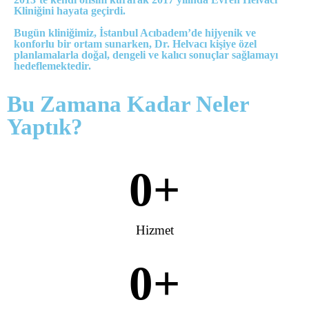
Kliniğini hayata geçirdi.
Bugün kliniğimiz, İstanbul Acıbadem’de hijyenik ve
konforlu bir ortam sunarken, Dr. Helvacı kişiye özel
planlamalarla doğal, dengeli ve kalıcı sonuçlar sağlamayı
hedeflemektedir.
Bu Zamana Kadar Neler
Yaptık?
0
+
Hizmet
0
+