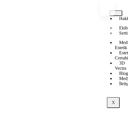
Hak
Ekib
Serti
Medi
Estetik
Este
Cerrah
3D
Vectra
Blo
Med
İleti
X