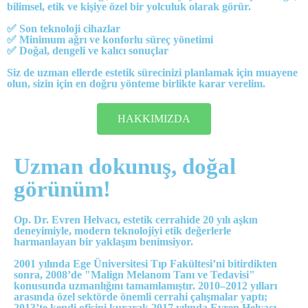
bilimsel, etik ve kişiye özel bir yolculuk olarak görür.
✅ Son teknoloji cihazlar
✅ Minimum ağrı ve konforlu süreç yönetimi
✅ Doğal, dengeli ve kalıcı sonuçlar
Siz de uzman ellerde estetik sürecinizi planlamak için muayene
olun, sizin için en doğru yönteme birlikte karar verelim.
HAKKIMIZDA
Uzman dokunuş, doğal
görünüm!
Op. Dr. Evren Helvacı, estetik cerrahide 20 yılı aşkın
deneyimiyle, modern teknolojiyi etik değerlerle
harmanlayan bir yaklaşım benimsiyor.
2001 yılında Ege Üniversitesi Tıp Fakültesi’ni bitirdikten
sonra, 2008’de "Malign Melanom Tanı ve Tedavisi"
konusunda uzmanlığını tamamlamıştır. 2010–2012 yılları
arasında özel sektörde önemli cerrahi çalışmalar yaptı;
2013’te kendi ofisini kurarak 2017 yılında Evren Helvacı